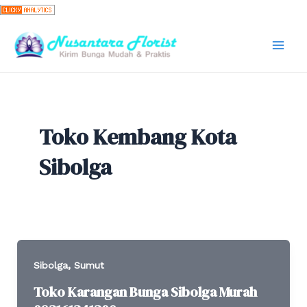
Skip
to
content
Mai
Men
Toko Kembang Kota
Sibolga
,
Sibolga
Sumut
Toko Karangan Bunga Sibolga Murah