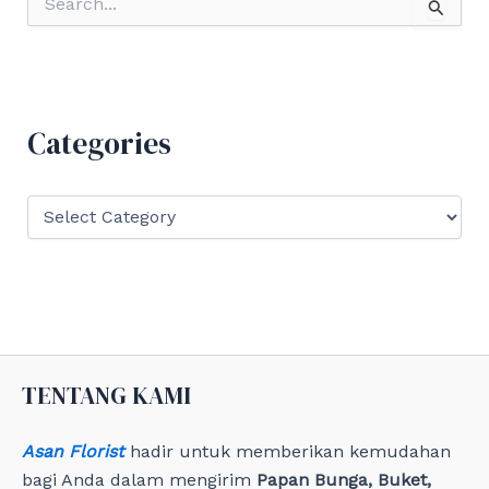
e
a
r
c
h
f
Categories
o
r
:
C
a
t
e
g
o
r
i
e
TENTANG KAMI
s
Asan Florist
hadir untuk memberikan kemudahan
bagi Anda dalam mengirim
Papan Bunga, Buket,