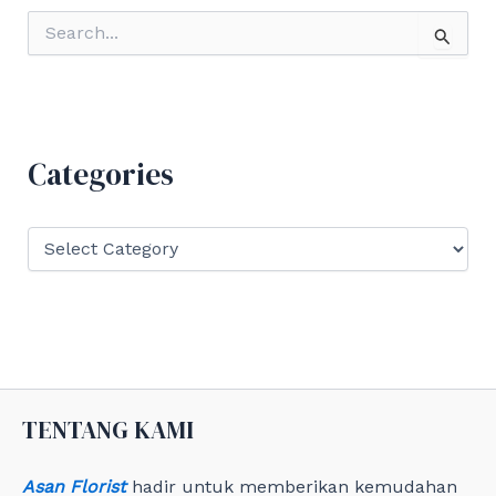
S
e
a
r
c
h
f
Categories
o
r
:
C
a
t
e
g
o
r
i
e
TENTANG KAMI
s
Asan Florist
hadir untuk memberikan kemudahan