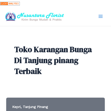
Skip
to
content
Mai
Men
Toko Karangan Bunga
Di Tanjung pinang
Terbaik
,
Kepri
Tanjung Pinang