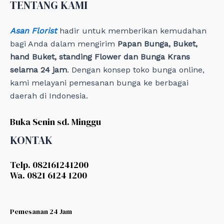
TENTANG KAMI
s
Asan Florist
hadir untuk memberikan kemudahan
bagi Anda dalam mengirim
Papan Bunga, Buket,
hand Buket, standing Flower dan Bunga Krans
selama 24 jam
. Dengan konsep toko bunga online,
kami melayani pemesanan bunga ke berbagai
daerah di Indonesia.
Buka Senin sd. Minggu
KONTAK
Telp. 082161241200
Wa. 0821 6124 1200
Pemesanan 24 Jam