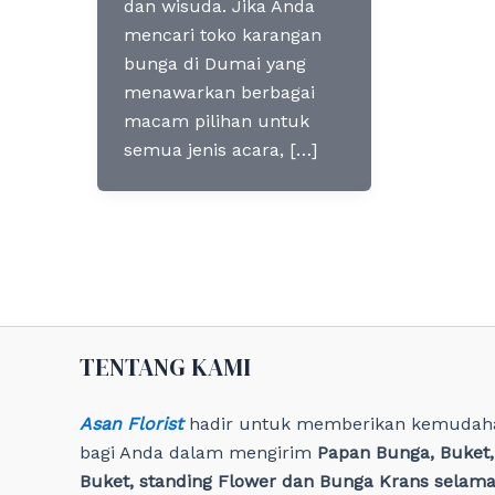
dan wisuda. Jika Anda
mencari toko karangan
bunga di Dumai yang
menawarkan berbagai
macam pilihan untuk
semua jenis acara, […]
TENTANG KAMI
Asan Florist
hadir untuk memberikan kemudah
bagi Anda dalam mengirim
Papan Bunga, Buket
Buket, standing Flower dan Bunga Krans selama