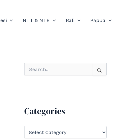
esi
NTT & NTB
Bali
Papua
S
e
a
r
c
h
f
Categories
o
r
:
C
a