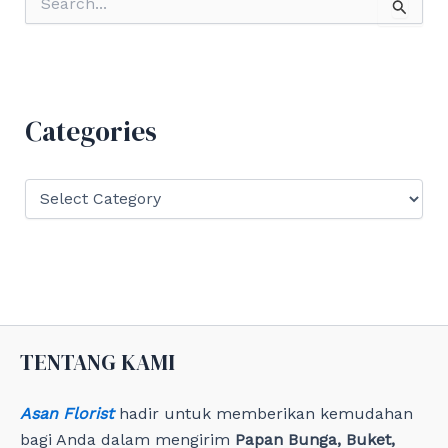
e
a
r
c
h
f
Categories
o
r
:
C
a
t
e
g
o
r
i
e
TENTANG KAMI
s
Asan Florist
hadir untuk memberikan kemudahan
bagi Anda dalam mengirim
Papan Bunga, Buket,