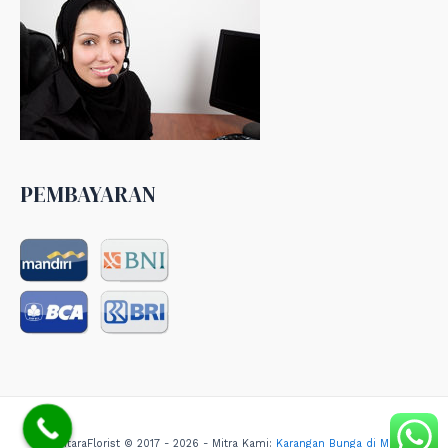
PEMBAYARAN
NusantaraFlorist © 2017 - 2026 - Mitra Kami:
Karangan Bunga di Medan