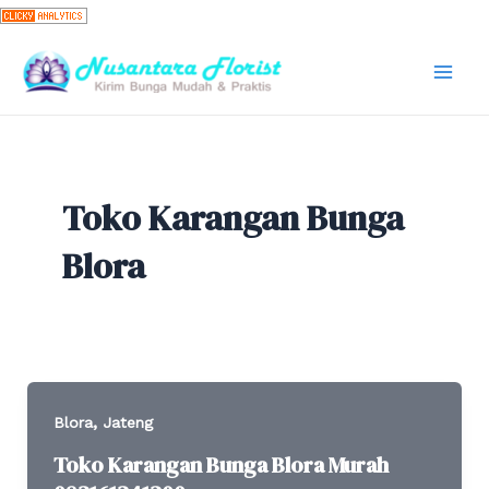
Skip
to
content
Mai
Men
Toko Karangan Bunga
Blora
,
Blora
Jateng
Toko Karangan Bunga Blora Murah