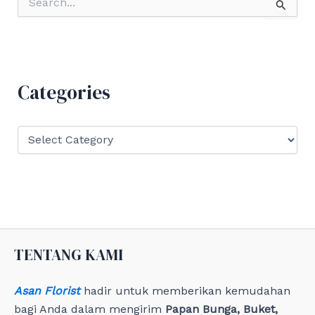
e
a
r
c
h
f
Categories
o
r
:
C
a
t
e
g
o
r
i
e
TENTANG KAMI
s
Asan Florist
hadir untuk memberikan kemudahan
bagi Anda dalam mengirim
Papan Bunga, Buket,