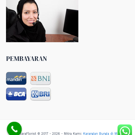
PEMBAYARAN
NusantaraFlorist © 2017 - 2026 - Mitra Kami:
Karangan Bunga di Medan