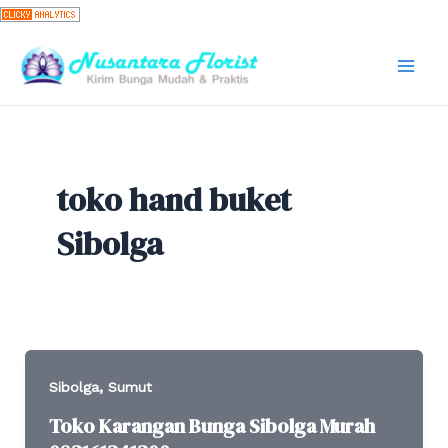
Skip
to
content
Mai
Men
toko hand buket
Sibolga
,
Sibolga
Sumut
Toko Karangan Bunga Sibolga Murah