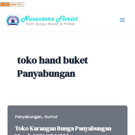
Skip
to
content
Mai
Men
toko hand buket
Panyabungan
,
Panyabungan
Sumut
Toko Karangan Bunga Panyabungan