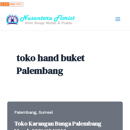
Skip
to
content
Mai
Men
toko hand buket
Palembang
,
Palembang
Sumsel
Toko Karangan Bunga Palembang