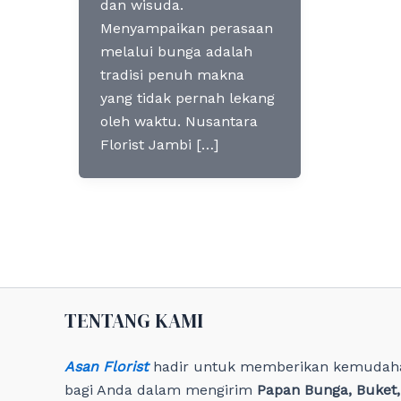
dan wisuda.
Menyampaikan perasaan
melalui bunga adalah
tradisi penuh makna
yang tidak pernah lekang
oleh waktu. Nusantara
Florist Jambi […]
TENTANG KAMI
Asan Florist
hadir untuk memberikan kemudah
bagi Anda dalam mengirim
Papan Bunga, Buket