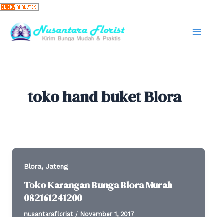
Skip
to
content
Mai
Men
toko hand buket Blora
,
Blora
Jateng
Toko Karangan Bunga Blora Murah
082161241200
nusantaraflorist
/
November 1, 2017