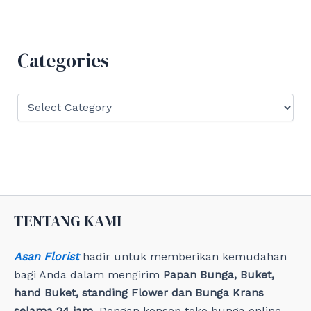
r
c
h
f
Categories
o
r
:
C
a
t
e
g
o
r
i
e
TENTANG KAMI
s
Asan Florist
hadir untuk memberikan kemudahan
bagi Anda dalam mengirim
Papan Bunga, Buket,
hand Buket, standing Flower dan Bunga Krans
selama 24 jam
. Dengan konsep toko bunga online,