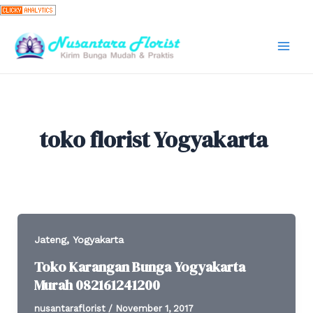
Skip
to
content
Mai
Men
toko florist Yogyakarta
,
Jateng
Yogyakarta
Toko Karangan Bunga Yogyakarta
Murah 082161241200
nusantaraflorist
/
November 1, 2017