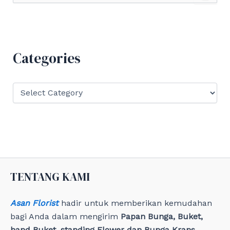
a
r
c
h
f
Categories
o
r
:
C
a
t
e
g
o
r
i
e
TENTANG KAMI
s
Asan Florist
hadir untuk memberikan kemudahan
bagi Anda dalam mengirim
Papan Bunga, Buket,
hand Buket, standing Flower dan Bunga Krans