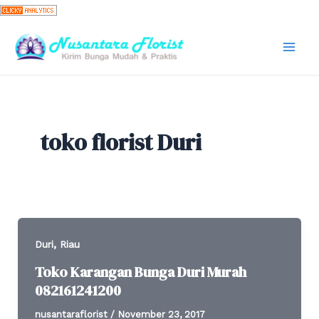
Skip
to
content
Mai
Men
toko florist Duri
,
Duri
Riau
Toko Karangan Bunga Duri Murah
082161241200
nusantaraflorist
/
November 23, 2017