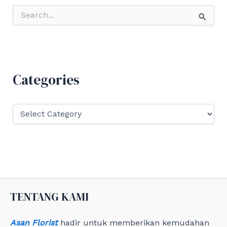
S
e
a
r
c
h
f
Categories
o
r
:
C
a
t
e
g
o
r
i
e
TENTANG KAMI
s
Asan Florist
hadir untuk memberikan kemudahan