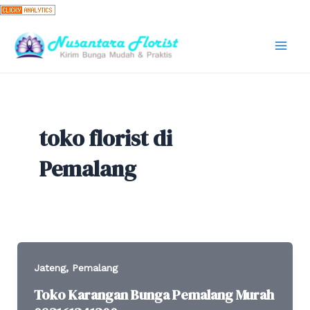
Skip
to
content
Mai
Men
toko florist di
Pemalang
,
Jateng
Pemalang
Toko Karangan Bunga Pemalang Murah