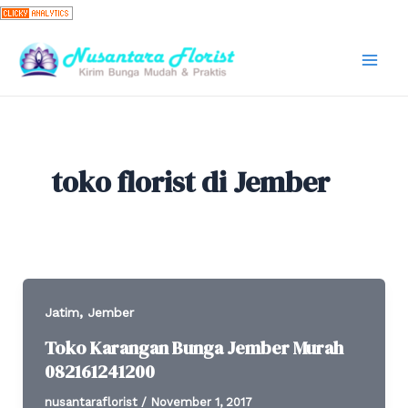
Skip
to
content
Mai
Men
toko florist di Jember
,
Jatim
Jember
Toko Karangan Bunga Jember Murah
082161241200
nusantaraflorist
/
November 1, 2017