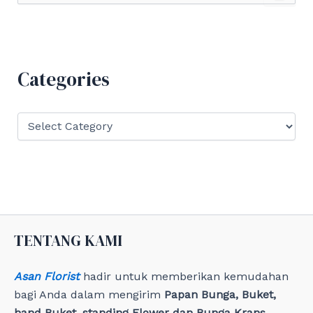
a
r
c
h
f
Categories
o
r
:
C
a
t
e
g
o
r
i
e
TENTANG KAMI
s
Asan Florist
hadir untuk memberikan kemudahan
bagi Anda dalam mengirim
Papan Bunga, Buket,
hand Buket, standing Flower dan Bunga Krans