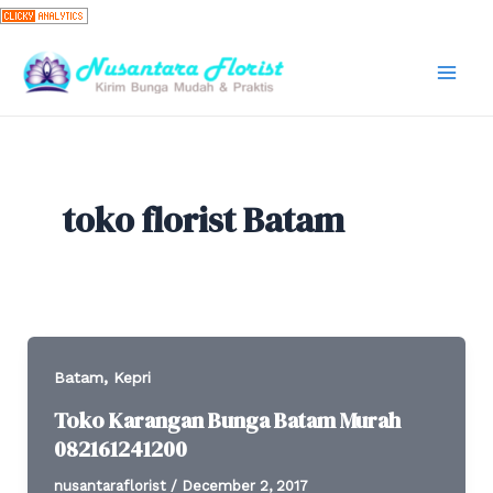
Skip
to
content
Mai
Men
toko florist Batam
,
Batam
Kepri
Toko Karangan Bunga Batam Murah
082161241200
nusantaraflorist
/
December 2, 2017