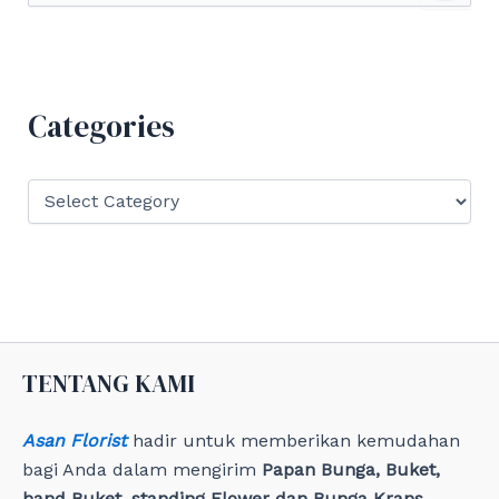
a
r
c
h
f
Categories
o
r
:
C
a
t
e
g
o
r
i
e
TENTANG KAMI
s
Asan Florist
hadir untuk memberikan kemudahan
bagi Anda dalam mengirim
Papan Bunga, Buket,
hand Buket, standing Flower dan Bunga Krans