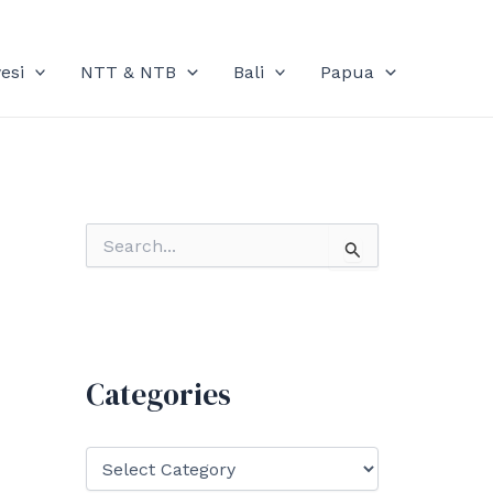
esi
NTT & NTB
Bali
Papua
S
e
a
r
c
h
f
Categories
o
r
:
C
a