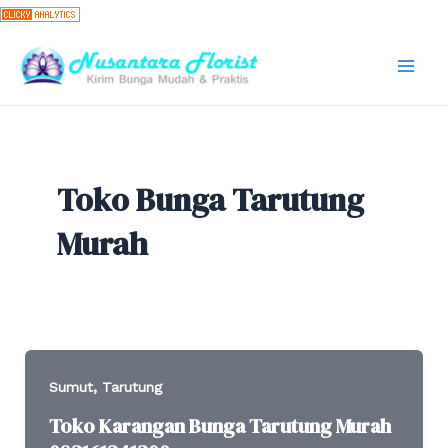
Skip
to
content
Mai
Men
Toko Bunga Tarutung
Murah
,
Sumut
Tarutung
Toko Karangan Bunga Tarutung Murah