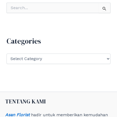
S
e
a
r
c
h
f
Categories
o
r
:
C
a
t
e
g
o
r
i
e
TENTANG KAMI
s
Asan Florist
hadir untuk memberikan kemudahan