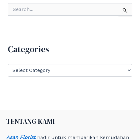
S
e
a
r
c
h
f
Categories
o
r
:
C
a
t
e
g
o
r
i
e
TENTANG KAMI
s
Asan Florist
hadir untuk memberikan kemudahan