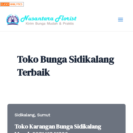
Skip
to
content
Mai
Men
Toko Bunga Sidikalang
Terbaik
,
Sidikalang
Sumut
Toko Karangan Bunga Sidikalang