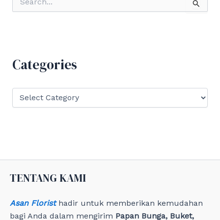
e
a
r
c
h
f
Categories
o
r
:
C
a
t
e
g
o
r
i
e
TENTANG KAMI
s
Asan Florist
hadir untuk memberikan kemudahan
bagi Anda dalam mengirim
Papan Bunga, Buket,