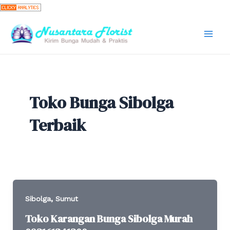
Skip
to
content
Mai
Men
Toko Bunga Sibolga
Terbaik
,
Sibolga
Sumut
Toko Karangan Bunga Sibolga Murah