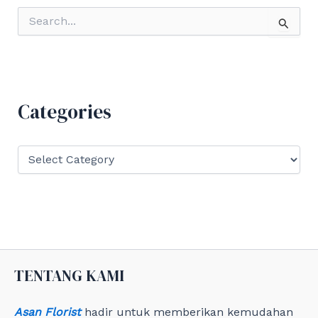
S
e
a
r
c
h
f
Categories
o
r
:
C
a
t
e
g
o
r
i
e
TENTANG KAMI
s
Asan Florist
hadir untuk memberikan kemudahan