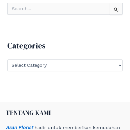
S
e
a
r
c
h
f
Categories
o
r
:
C
a
t
e
g
o
r
i
e
TENTANG KAMI
s
Asan Florist
hadir untuk memberikan kemudahan