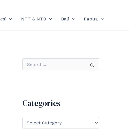
esi
NTT & NTB
Bali
Papua
S
e
a
r
c
h
f
Categories
o
r
:
C
a