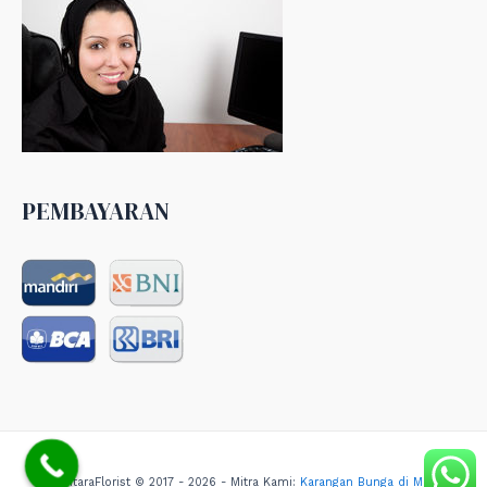
PEMBAYARAN
NusantaraFlorist © 2017 - 2026 - Mitra Kami:
Karangan Bunga di Medan