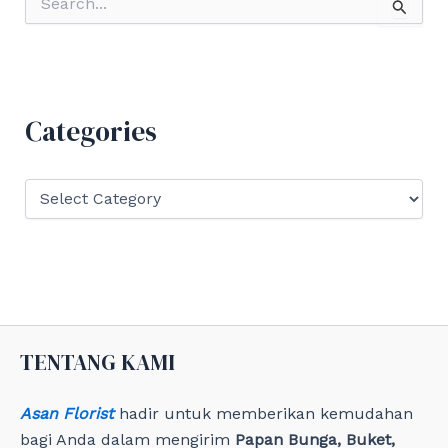
e
a
r
c
h
f
Categories
o
r
:
C
a
t
e
g
o
r
i
e
TENTANG KAMI
s
Asan Florist
hadir untuk memberikan kemudahan
bagi Anda dalam mengirim
Papan Bunga, Buket,