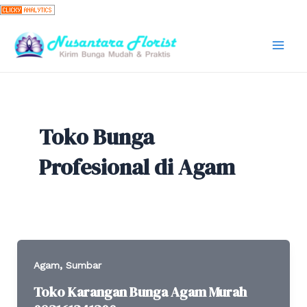
Skip
to
content
Mai
Men
Toko Bunga
Profesional di Agam
,
Agam
Sumbar
Toko Karangan Bunga Agam Murah