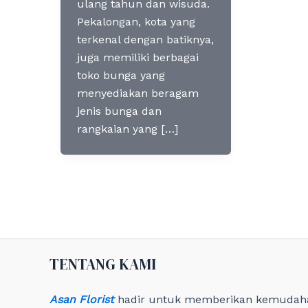
ulang tahun dan wisuda.
Pekalongan, kota yang
terkenal dengan batiknya,
juga memiliki berbagai
toko bunga yang
menyediakan beragam
jenis bunga dan
rangkaian yang […]
TENTANG KAMI
Asan Florist
hadir untuk memberikan kemudah