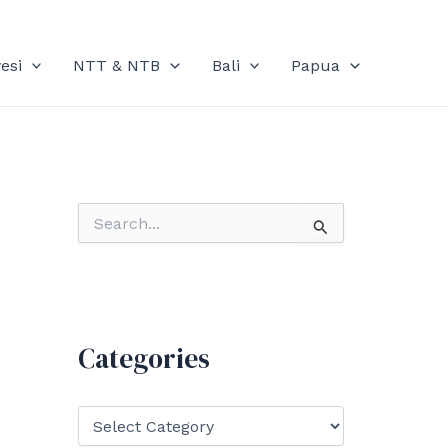
esi
NTT & NTB
Bali
Papua
S
e
a
r
c
h
f
Categories
o
r
:
C
a