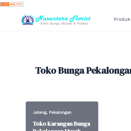
Skip
to
content
Produk
Toko Bunga Pekalonga
,
Jateng
Pekalongan
Toko Karangan Bunga