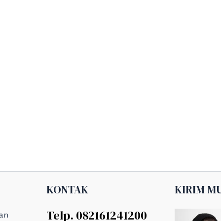
KONTAK
KIRIM M
Telp. 082161241200
an