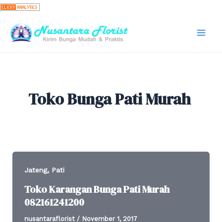
Skip
to
content
Mai
Men
Toko Bunga Pati Murah
,
Jateng
Pati
Toko Karangan Bunga Pati Murah
082161241200
nusantaraflorist
/
November 1, 2017