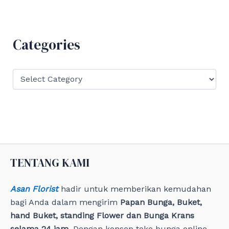
r
c
h
f
Categories
o
r
:
C
a
t
e
g
o
r
i
e
TENTANG KAMI
s
Asan Florist
hadir untuk memberikan kemudahan
bagi Anda dalam mengirim
Papan Bunga, Buket,
hand Buket, standing Flower dan Bunga Krans
selama 24 jam
. Dengan konsep toko bunga online,