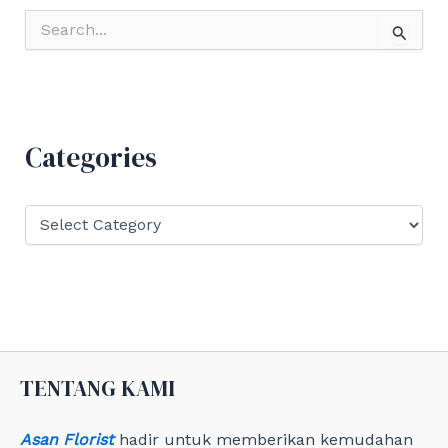
S
e
a
r
c
h
f
Categories
o
r
:
C
a
t
e
g
o
r
i
e
TENTANG KAMI
s
Asan Florist
hadir untuk memberikan kemudahan