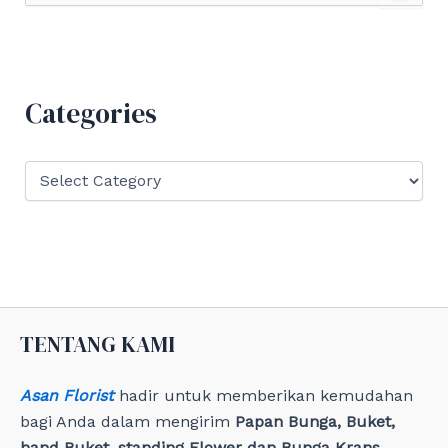
a
r
c
h
f
Categories
o
r
:
C
a
t
e
g
o
r
i
e
TENTANG KAMI
s
Asan Florist
hadir untuk memberikan kemudahan
bagi Anda dalam mengirim
Papan Bunga, Buket,
hand Buket, standing Flower dan Bunga Krans