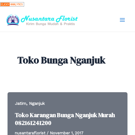
Skip
to
content
Mai
Men
Toko Bunga Nganjuk
,
Jatim
Nganjuk
Toko Karangan Bunga Nganjuk Murah
082161241200
nusantaraflorist
/
November 1, 2017