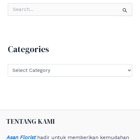
S
e
a
r
c
h
f
Categories
o
r
:
C
a
t
e
g
o
r
i
e
TENTANG KAMI
s
Asan Florist
hadir untuk memberikan kemudahan