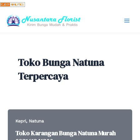
Skip
to
content
Mai
Men
Toko Bunga Natuna
Terpercaya
,
Kepri
Natuna
Toko Karangan Bunga Natuna Murah