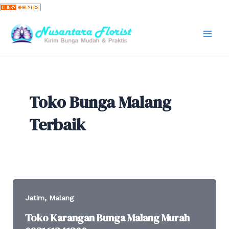
Skip
to
content
Mai
Men
Toko Bunga Malang
Terbaik
,
Jatim
Malang
Toko Karangan Bunga Malang Murah