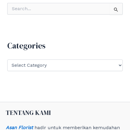
S
e
a
r
c
h
f
Categories
o
r
:
C
a
t
e
g
o
r
i
e
TENTANG KAMI
s
Asan Florist
hadir untuk memberikan kemudahan