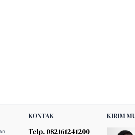
KONTAK
KIRIM M
Telp. 082161241200
an