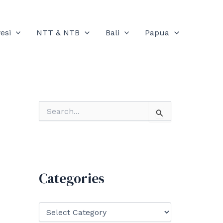
esi
NTT & NTB
Bali
Papua
S
e
a
r
c
h
f
Categories
o
r
:
C
a