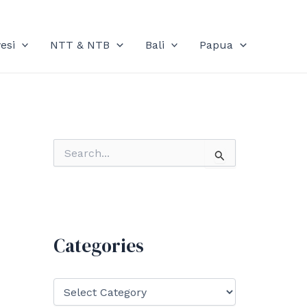
esi
NTT & NTB
Bali
Papua
S
e
a
r
c
h
f
Categories
o
r
:
C
a