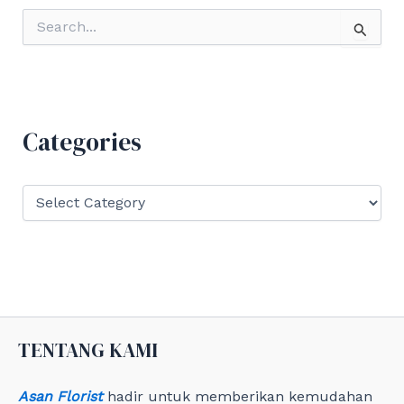
S
e
a
r
c
h
f
Categories
o
r
:
C
a
t
e
g
o
r
i
e
TENTANG KAMI
s
Asan Florist
hadir untuk memberikan kemudahan