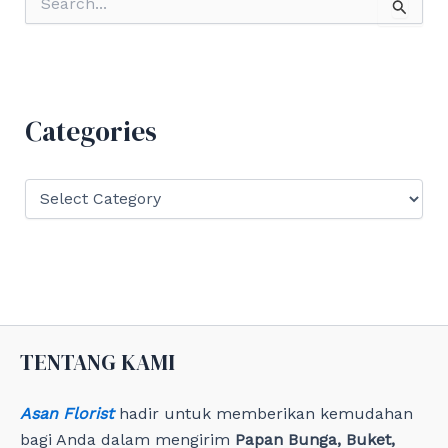
e
a
r
c
h
f
Categories
o
r
:
C
a
t
e
g
o
r
i
e
TENTANG KAMI
s
Asan Florist
hadir untuk memberikan kemudahan
bagi Anda dalam mengirim
Papan Bunga, Buket,