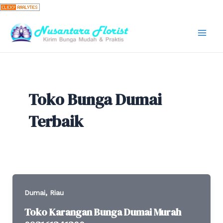
Skip
to
content
Mai
Men
Toko Bunga Dumai
Terbaik
,
Dumai
Riau
Toko Karangan Bunga Dumai Murah