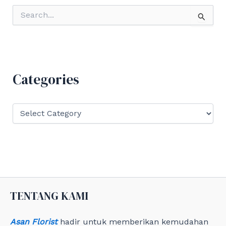
S
e
a
r
c
h
f
Categories
o
r
:
C
a
t
e
g
o
r
i
e
TENTANG KAMI
s
Asan Florist
hadir untuk memberikan kemudahan