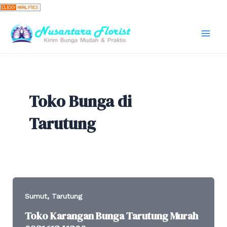
Skip
to
content
Mai
Men
Toko Bunga di
Tarutung
,
Sumut
Tarutung
Toko Karangan Bunga Tarutung Murah