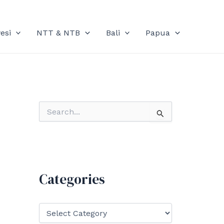
esi
NTT & NTB
Bali
Papua
S
e
a
r
c
h
f
Categories
o
r
:
C
a