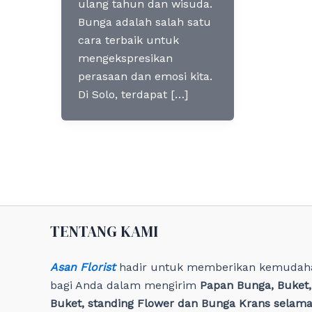
ulang tahun dan wisuda.
Bunga adalah salah satu
cara terbaik untuk
mengekspresikan
perasaan dan emosi kita.
Di Solo, terdapat […]
TENTANG KAMI
Asan Florist
hadir untuk memberikan kemudah
bagi Anda dalam mengirim
Papan Bunga, Buket
Buket, standing Flower dan Bunga Krans selama