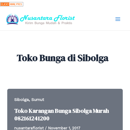
Skip
to
content
Mai
Men
Toko Bunga di Sibolga
,
Sibolga
Sumut
Toko Karangan Bunga Sibolga Murah
082161241200
nusantaraflorist
/
November 1, 2017