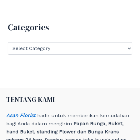
r
c
h
f
Categories
o
r
:
C
a
t
e
g
o
r
i
e
TENTANG KAMI
s
Asan Florist
hadir untuk memberikan kemudahan
bagi Anda dalam mengirim
Papan Bunga, Buket,
hand Buket, standing Flower dan Bunga Krans
selama 24 jam
. Dengan konsep toko bunga online,