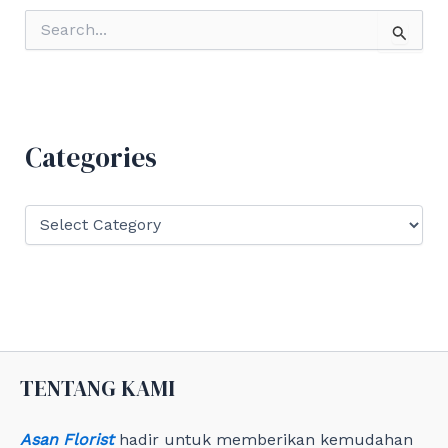
S
e
a
r
c
h
f
Categories
o
r
:
C
a
t
e
g
o
r
i
e
TENTANG KAMI
s
Asan Florist
hadir untuk memberikan kemudahan