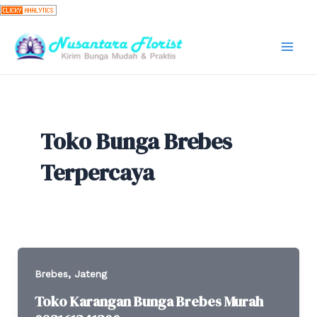
Skip
to
content
Mai
Men
Toko Bunga Brebes
Terpercaya
,
Brebes
Jateng
Toko Karangan Bunga Brebes Murah