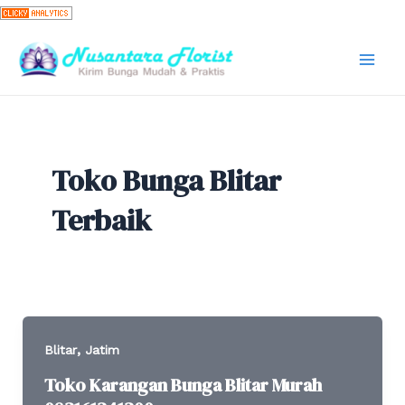
Skip
to
content
Mai
Men
Toko Bunga Blitar
Terbaik
,
Blitar
Jatim
Toko Karangan Bunga Blitar Murah