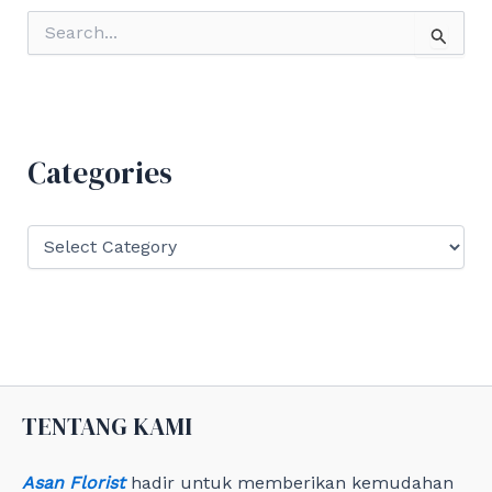
S
e
a
r
c
h
f
Categories
o
r
:
C
a
t
e
g
o
r
i
e
TENTANG KAMI
s
Asan Florist
hadir untuk memberikan kemudahan