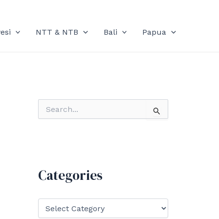
esi
NTT & NTB
Bali
Papua
S
e
a
r
c
h
f
Categories
o
r
:
C
a