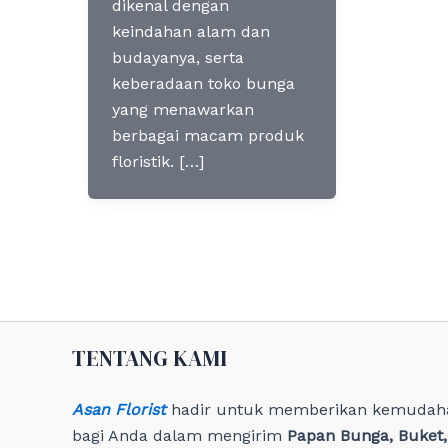
dikenal dengan
keindahan alam dan
budayanya, serta
keberadaan toko bunga
yang menawarkan
berbagai macam produk
floristik. […]
TENTANG KAMI
Asan Florist
hadir untuk memberikan kemudah
bagi Anda dalam mengirim
Papan Bunga, Buket