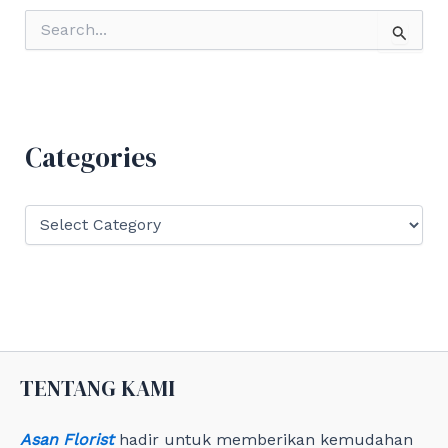
S
e
a
r
c
h
f
Categories
o
r
:
C
a
t
e
g
o
r
i
e
TENTANG KAMI
s
Asan Florist
hadir untuk memberikan kemudahan