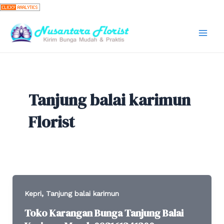
Skip
to
content
Mai
Men
Tanjung balai karimun
Florist
,
Kepri
Tanjung balai karimun
Toko Karangan Bunga Tanjung Balai