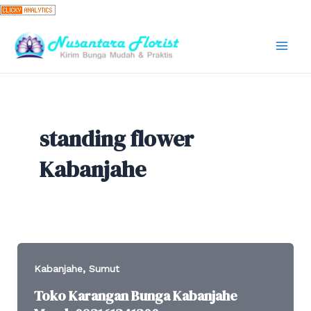
Skip
to
content
Mai
Men
standing flower
Kabanjahe
,
Kabanjahe
Sumut
Toko Karangan Bunga Kabanjahe