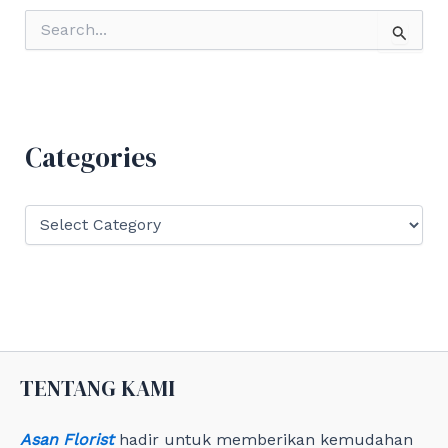
S
e
a
r
c
h
f
Categories
o
r
:
C
a
t
e
g
o
r
i
e
TENTANG KAMI
s
Asan Florist
hadir untuk memberikan kemudahan