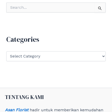
S
e
a
r
c
h
f
Categories
o
r
:
C
a
t
e
g
o
r
i
e
TENTANG KAMI
s
Asan Florist
hadir untuk memberikan kemudahan