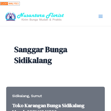
Skip
to
content
Mai
Men
Sanggar Bunga
Sidikalang
,
Sidikalang
Sumut
Toko Karangan Bunga Sidikalang