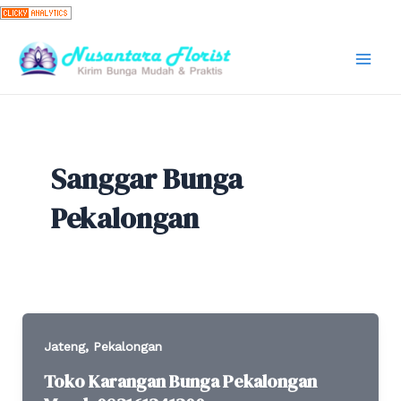
Skip
to
content
Mai
Men
Sanggar Bunga
Pekalongan
,
Jateng
Pekalongan
Toko Karangan Bunga Pekalongan