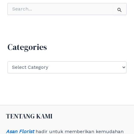
S
e
a
r
c
h
f
Categories
o
r
:
C
a
t
e
g
o
r
i
e
TENTANG KAMI
s
Asan Florist
hadir untuk memberikan kemudahan