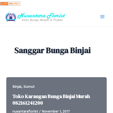
Skip
to
content
Mai
Men
Sanggar Bunga Binjai
,
Binjai
Sumut
Toko Karangan Bunga Binjai Murah
082161241200
nusantaraflorist
/
November 1, 2017