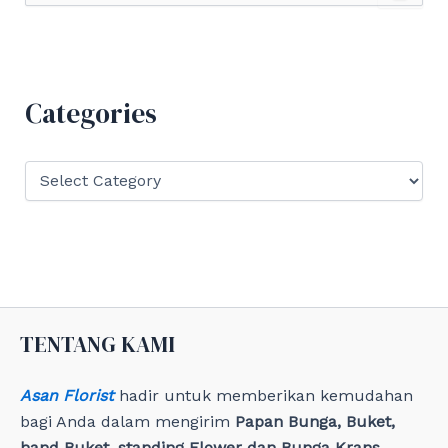
a
r
c
h
f
Categories
o
r
:
C
a
t
e
g
o
r
i
e
TENTANG KAMI
s
Asan Florist
hadir untuk memberikan kemudahan
bagi Anda dalam mengirim
Papan Bunga, Buket,
hand Buket, standing Flower dan Bunga Krans