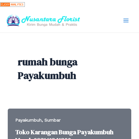
Skip
to
content
Mai
Men
rumah bunga
Payakumbuh
,
Payakumbuh
Sumbar
Toko Karangan Bunga Payakumbuh