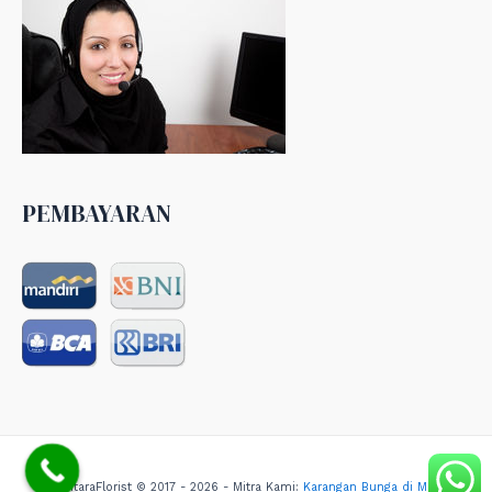
PEMBAYARAN
NusantaraFlorist © 2017 - 2026 - Mitra Kami:
Karangan Bunga di Medan