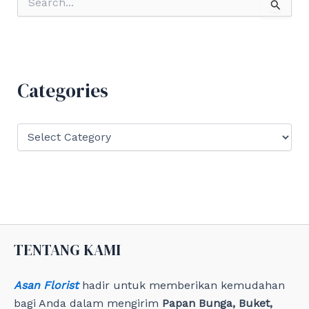
e
a
r
c
h
f
Categories
o
r
:
C
a
t
e
g
o
r
i
e
TENTANG KAMI
s
Asan Florist
hadir untuk memberikan kemudahan
bagi Anda dalam mengirim
Papan Bunga, Buket,