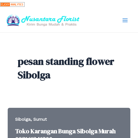
Skip
to
content
Mai
Men
pesan standing flower
Sibolga
,
Sibolga
Sumut
Toko Karangan Bunga Sibolga Murah