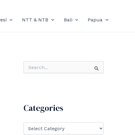
esi
NTT & NTB
Bali
Papua
S
e
a
r
c
h
f
Categories
o
r
:
C
a