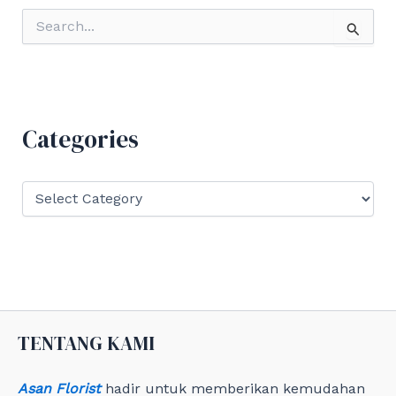
S
e
a
r
c
h
f
Categories
o
r
:
C
a
t
e
g
o
r
i
e
TENTANG KAMI
s
Asan Florist
hadir untuk memberikan kemudahan