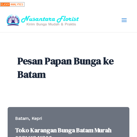
Skip
to
content
Mai
Men
Pesan Papan Bunga ke
Batam
,
Batam
Kepri
Toko Karangan Bunga Batam Murah