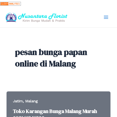
Skip
to
content
Mai
Men
pesan bunga papan
online di Malang
,
Jatim
Malang
Toko Karangan Bunga Malang Murah