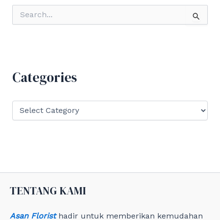
S
e
a
r
c
h
f
Categories
o
r
:
C
a
t
e
g
o
r
i
e
TENTANG KAMI
s
Asan Florist
hadir untuk memberikan kemudahan